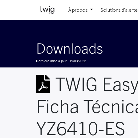
À propos
Solutions d'alerte
Downloads
Dernière mise à jour :
19/08/2022
TWIG Eas
Ficha Técnic
YZ6410-ES