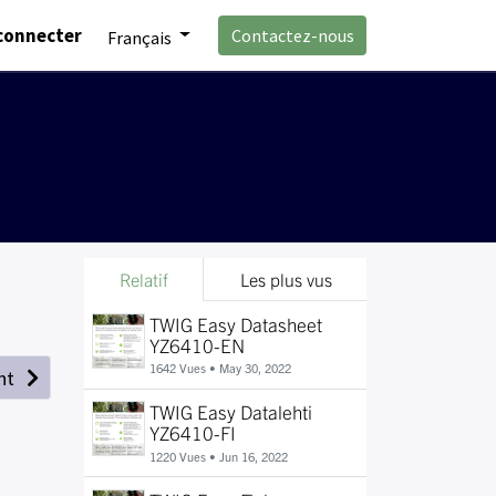
connecter
Contactez-nous
Français
Relatif
Les plus vus
TWIG Easy Datasheet
YZ6410-EN
1642 Vues •
May 30, 2022
nt
TWIG Easy Datalehti
YZ6410-FI
1220 Vues •
Jun 16, 2022