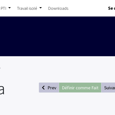
 PTI
Travail isolé
Downloads
Se 
y
a
Prev
Définir comme Fait
Suiva