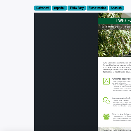
Datasheet
español
TWIG Easy
Ficha tecnica
Spanish