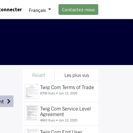
connecter
Contactez-nous
Français
Relatif
Les plus vus
Twig Com Terms of Trade
8706 Vues •
Jun 12, 2020
nt
Twig Com Service Level
Agreement
4843 Vues •
Jun 12, 2020
Twig Com End User