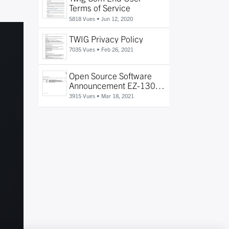
Terms of Service
5818 Vues •
Jun 12, 2020
TWIG Privacy Policy
7035 Vues •
Feb 26, 2021
Open Source Software
Announcement EZ-1300-
01
3915 Vues •
Mar 18, 2021