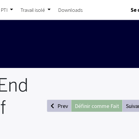
 PTI
Travail isolé
Downloads
Se 
 End
f
Prev
Définir comme Fait
Suiva