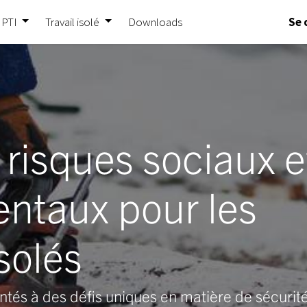
 PTI
Travail isolé
Downloads
Se 
s risques sociaux e
ntaux pour les
isolés
rontés à des défis uniques en matière de sécur