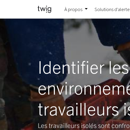
À propos
Solutions d'alerte
Identifier le
environneme
travailleurs 
L
es travailleurs isolés sont conf