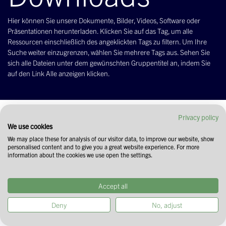
Hier können Sie unsere Dokumente, Bilder, Videos, Software oder
Präsentationen herunterladen. Klicken Sie auf das Tag, um alle
Ressourcen einschließlich des angeklickten Tags zu filtern. Um Ihre
Suche weiter einzugrenzen, wählen Sie mehrere Tags aus. Sehen Sie
sich alle Dateien unter dem gewünschten Gruppentitel an, indem Sie
auf den Link Alle anzeigen klicken.
Filtern & Ordnen
Privacy policy
We use cookies
We may place these for analysis of our visitor data, to improve our website, show
personalised content and to give you a great website experience. For more
information about the cookies we use open the settings.
Accept all
Deny
No, adjust