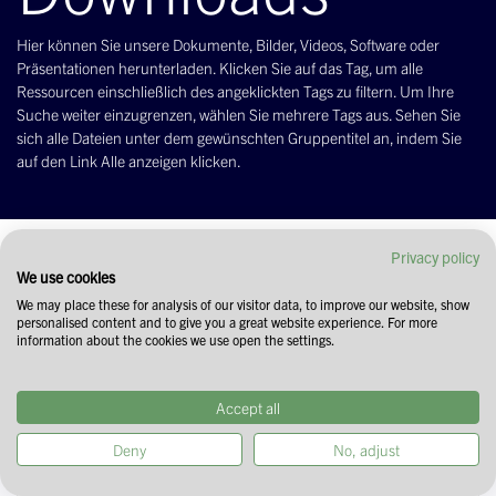
Hier können Sie unsere Dokumente, Bilder, Videos, Software oder
Präsentationen herunterladen. Klicken Sie auf das Tag, um alle
Ressourcen einschließlich des angeklickten Tags zu filtern. Um Ihre
Suche weiter einzugrenzen, wählen Sie mehrere Tags aus. Sehen Sie
sich alle Dateien unter dem gewünschten Gruppentitel an, indem Sie
auf den Link Alle anzeigen klicken.
Filtern & Ordnen
Privacy policy
We use cookies
We may place these for analysis of our visitor data, to improve our website, show
personalised content and to give you a great website experience. For more
information about the cookies we use open the settings.
Accept all
Deny
No, adjust