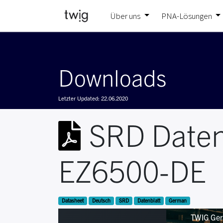
Über uns
PNA-Lösungen
Downloads
Letzter Updated:
22.06.2020
SRD Daten
EZ6500-DE
Datasheet
Deutsch
SRD
Datenblatt
German