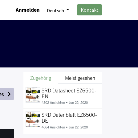
Anmelden
Kontakt
Deutsch
Zugehörig
Meist gesehen
SRD Datasheet EZ6500-
es
EN
4802 Ansichten •
Jun 22, 2020
SRD Datenblatt EZ6500-
DE
4664 Ansichten •
Jun 22, 2020