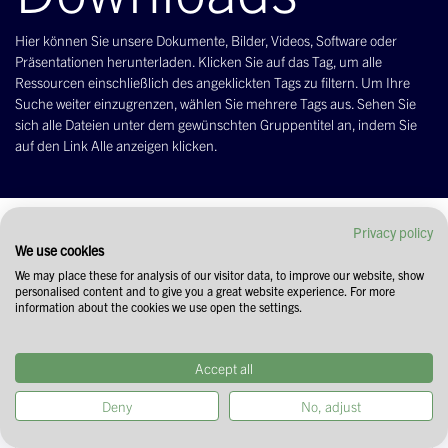
Hier können Sie unsere Dokumente, Bilder, Videos, Software oder
Präsentationen herunterladen. Klicken Sie auf das Tag, um alle
Ressourcen einschließlich des angeklickten Tags zu filtern. Um Ihre
Suche weiter einzugrenzen, wählen Sie mehrere Tags aus. Sehen Sie
sich alle Dateien unter dem gewünschten Gruppentitel an, indem Sie
auf den Link Alle anzeigen klicken.
Filtern & Ordnen
Privacy policy
We use cookies
We may place these for analysis of our visitor data, to improve our website, show
personalised content and to give you a great website experience. For more
information about the cookies we use open the settings.
Accept all
Deny
No, adjust