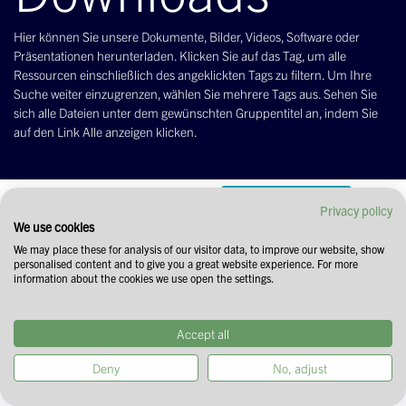
Hier können Sie unsere Dokumente, Bilder, Videos, Software oder
Präsentationen herunterladen. Klicken Sie auf das Tag, um alle
Ressourcen einschließlich des angeklickten Tags zu filtern. Um Ihre
Suche weiter einzugrenzen, wählen Sie mehrere Tags aus. Sehen Sie
sich alle Dateien unter dem gewünschten Gruppentitel an, indem Sie
auf den Link Alle anzeigen klicken.
Filtern & Ordnen
Filter löschen
Privacy policy
We use cookies
We may place these for analysis of our visitor data, to improve our website, show
personalised content and to give you a great website experience. For more
information about the cookies we use open the settings.
Videos
Alle ansehen
Accept all
Deny
No, adjust